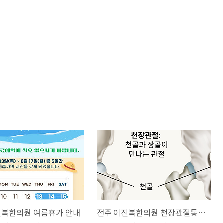
진복한의원 여름휴가 안내
전주 이진복한의원 천장관절통증(천결절인대통증)