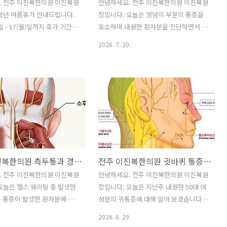
. 전주 이진복한의원 이진복원
안녕하세요. 전주 이진복한의원 이진복원
금년 여름휴가 안내드립니다.
장입니다. 오늘은 엉덩이 부분의 통증을
)일 - 17(월)일까지 휴가 기간입
호소하며 내원한 환자분을 진단하면서 천
 및 예약에 착오없으시기 바랍
장관절 부위 통증에 대해 알아보겠습니
2026. 7. 20.
 이진복한의원 이진복원장(한
다. "10년 묵은 엉덩이 통증, 원인은 뜻밖
 침구의학과전문의) 이진복한
에 있었습니다."40대 중반 남성분이셨는
특별자치도 전주시 완산구 호암
데, 10년 넘게 오른쪽 엉덩이가 계속 아프
셨대요. 그동안 병원도 정말 많이 다니셨
는데 좀처럼 나아지질 않아서 정말 힘들
어하셨죠.주로 누워있다가 일어날 때 엉
덩이가 뻐근하고, 걸을 때 발을 디디면
'악' 소리가 날 정도로 아프셨대요. 통증
이 엉덩이 깊숙한 곳에서 느껴지고, 심할
전주 이진복한의원 측두통과 경추통
전주 이진복한의원 귓바퀴 통증(외이도 통증)
땐 다리까지 저릿저릿하셨다고 해요. "혹
시 내 병은 이상근 증후군 아닐까?"환자
. 전주 이진복한의원 이진복원
안녕하세요. 전주 이진복한의원 이진복원
분께서는 인터넷을 찾아보시고 '아, 이건
오늘은 헬스 웨이팅 중 발생한
장입니다. 오늘은 지난주 내원한 50대 여
이상근 증후군이구나' 하고 생각하셨대
 통증이 발생한 환자분에 대
성분의 귀통증에 대해 알아 보겠습니다.
요.실제로 증상만 들으면 정말 그럴듯하
습니다. 5일 전에 헬스를 좀
올해 5월경부터 귓속의 충만감과 귀 주변
2026. 6. 29.
거..
하신 뒤부터 뒷머리에서 관자놀
의 통증이 발생한 분이였습니다. 이비인