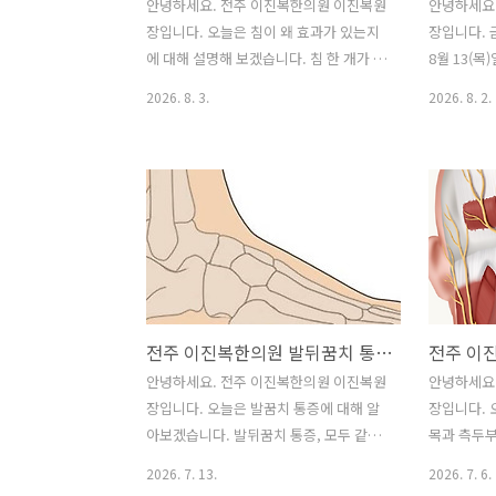
안녕하세요. 전주 이진복한의원 이진복원
안녕하세요
장입니다. 오늘은 침이 왜 효과가 있는지
장입니다. 
에 대해 설명해 보겠습니다. 침 한 개가 몸
8월 13(목
전체를 바꾸는 이유 🪡침은 단순한 바늘
니다. 내원
2026. 8. 3.
2026. 8. 2.
찌르기가 아닙니다많은 분들이 침 치료를
니다. 전주
받으면서 이런 생각을 해본 적 있으실 겁
의학 박사,
니다."손에 침을 놓았는데 왜 허리가 나아
의원 전북
지지?""바늘 하나가 뭘 얼마나 한다
로 85
고..."사실 침은 단순히 아픈 곳을 찌르는
치료가 아닙니다.침이 들어가는 순간, 우
리 몸 안에서는 도미노처럼 연쇄 반응이
시작됩니다.🔁 침이 몸에 작용하는 4단계
1단계 🎯 피부에 강한 신호를 보낸다피부
전주 이진복한의원 발뒤꿈치 통증에 대하여(족근통)
를 손가락으로 꾹 누르는 것과, 가는 침으
로 자극하는 것은 다릅니다.침은 아주 좁
안녕하세요. 전주 이진복한의원 이진복원
안녕하세요
은 면적에 집중된 자극을 전달하기 때문
장입니다. 오늘은 발꿈치 통증에 대해 알
장입니다. 
에 훨씬 강한 신호를 만들어냅니다.침을
아보겠습니다. 발뒤꿈치 통증, 모두 같은
목과 측두부
돌리거나(염전), 위아래로 움..
족저근막염은 아닙니다발뒤꿈치가 아프
해 알아보겠
2026. 7. 13.
2026. 7. 6.
면 많은 분이 가장 먼저 '족저근막염'을 떠
무리하게 