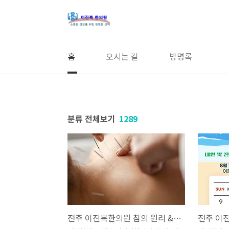
본문 바로가기
홈
오시는 길
방명록
분류 전체보기
1289
전주 이진복한의원 침의 원리 & 효과 기전
전주 이