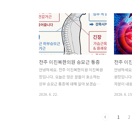
올립니다. 물론 맞는 경우도 많지만, 모든
이까지 심
발뒤꿈치 통증이 족저근막염 때문에 생기
두통이 생기
는 것은 아닙니다.특히 통증이 발뒤꿈치
거운 물건을
안쪽에 나타나는지, 아니면 중앙부에 집
더 심해지
중되는지에 따라 원인이 다를 수 있습니
요.이 통증
다. 오늘은 대표적인 두 질환인 **'족저근
사실 뒷목 
막염'**과 **'뒤꿈치 지방패드 증후군'**
주 흔해요.
의 차이점을 명확하게 정리해 드리겠습니
통'이라는 
전주 이진복한의원 승모근 통증
다.1. 족저근막염: '발바닥 근막' 자체의
담당하는 신
문제족저근막염은 발뒤꿈치 뼈 안쪽에 붙
서 머리 쪽
안녕하세요. 전주 이진복한의원 이진복원
안녕하세요
는 족저근막 부위에 반복적인 부담이 쌓
위쪽에 문제
장입니다. 오늘은 많은 분들이 호소하는
원장입니다.
여 발생합니다. 이는 단순 염증이라기보
는 뒷머리
상부 승모근 통증에 대해 알아 보겠습니
자분이 내
다, 만성화될 경우 근막의 퇴행성 변..
릴 수 있는
다. 어깨에 곰 한 마리가 앉아 있는 기분,
바빠 자세히
2026. 6. 22.
2026. 6. 15
이..
도대체 왜 아픈 걸까요?"아이고, 어깨
료를 시작했
야..." 이 말을 입에 달고 사시는 분들 많
갈 때, 월
으시죠? 특히 3개월 넘게 어깨가 욱신거
원인과 치료
1
2
리고, 뭔가 무거운 걸로 꾹 누르는 듯한 통
려드릴테니 
증 때문에 힘드셨겠어요. 만져보면 돌처
서 숙제 겸