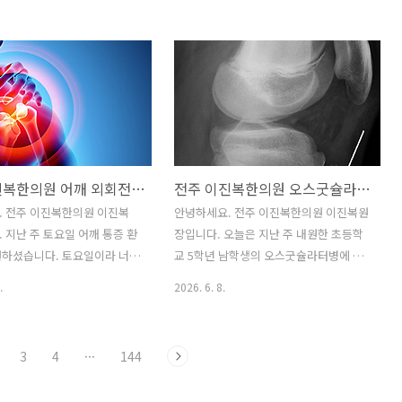
장이 뛰는 것처럼 욱신거리는
후과 검사상 특별한 소견을 발견하지 못
셨군요. 특히 운동하거나 무
했습니다. 귀가 찌릿찌릿 아픈데, 이비인
 들 때처럼 힘을 주면 두통이
후과에선 이상이 없다고요? (신경통 이야
고요. 평상시에는 괜찮으시고
기)귀바퀴가 아픈 가장 흔한 이유는 바로
의 원인이 궁금하셨을 텐데요.
염증 때문이에요. 귀바퀴나 귓구멍(외이
문제로 머리가 아픈 경우는 아
도)에 염증이 생기거나, 심지어 귀 안쪽
 가장 대표적인 게 '후두신경
(중이)에 염증이 생겨도 귀바퀴가 아플 수
건데요. 우리 뒷머리 쪽 감각을
있거든요. 이런 경우는 이비인후과에 가
전주 이진복한의원 어깨 외회전시 통증
전주 이진복한의원 오스굿슐라터병(Osgood Sclatter disease)
경이 목뼈 2, 3번에서 시작해
셔서 치료받으시면 괜찮아져요.그런데 병
으로 올라가거든요. 그래서 목
원에서 검사해봐도 염증이 없다고 하는데
. 전주 이진복한의원 이진복
안녕하세요. 전주 이진복한의원 이진복원
가 생기면 이 신경이 분포하
계속 아픈 경우가 있어요. 이럴 땐 **'신경
 지난 주 토요일 어깨 통증 환
장입니다. 오늘은 지난 주 내원한 초등학
나 옆머리가 찌릿하거나 욱신거
통'**을 의심해봐야 합니다.우리 귀 주변
원하셨습니다. 토요일이라 너무
교 5학년 남학생의 오스굿슐라터병에 대
 거죠. 목 디스크 때문에 두통
에는 여러 신경이 분포되어 있는데요,..
 설명 드리지 못하고 바로 치
해 알아 보겠습니다. 오스굿슐라터병, 그
.
2026. 6. 8.
는데요. 제가 치료가 끝나고
거 대체 뭐야?혹시 주변에 운동 좋아하는
요일 아침에 선생님 증상에 대한
10대 자녀나 친구가 "무릎이 아프다"고
에 대해 자세히 블로그에 올
한 적 있나요? 특히 무릎 바로 아래 툭 튀
3
4
···
144
읽어 보라고 해습니다. 그래
어나온 뼈 부분이 아프다고 한다면 '오스
 글을 씁니다;; 테니스 때문에
굿슐라터병'을 의심해 볼 수 있어요.한마