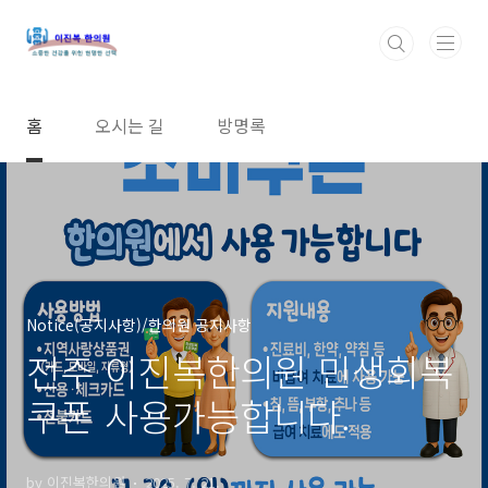
본문 바로가기
홈
오시는 길
방명록
Notice(공지사항)/한의원 공지사항
전주 이진복한의원 민생회복
쿠폰 사용가능합니다.
by 이진복한의원
2025. 7. 21.