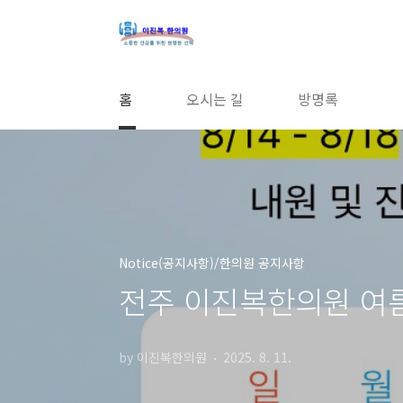
본문 바로가기
홈
오시는 길
방명록
Notice(공지사항)/한의원 공지사항
전주 이진복한의원 여
by 이진복한의원
2025. 8. 11.