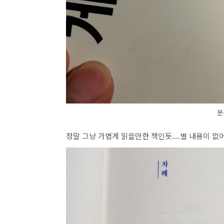
문
정말 그냥 가볍게 읽을만한 책인듯....별 내용이 없어