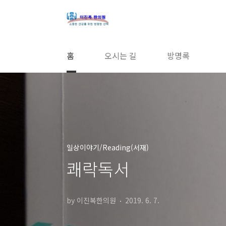
본문 바로가기
홈
오시는 길
방명록
일상이야기/Reading(서재)
쾌락독서
by 이진복한의원
2019. 6. 7.