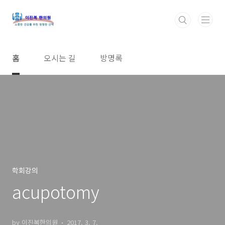
본문 바로가기
홈
오시는 길
방명록
학회강의
acupotomy
by 이진복한의원
2017. 3. 7.