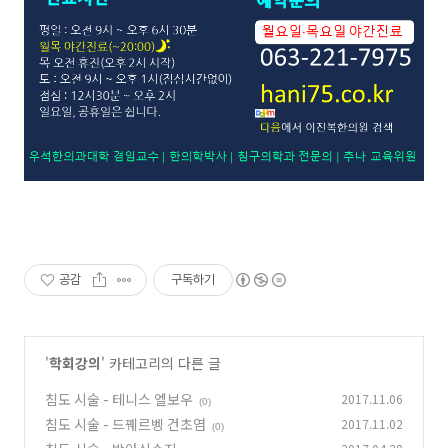
공감
구독하기
'
학회강의
' 카테고리의 다른 글
침도 시술 - 테니스 엘보우
2017.11.06
(0)
침도 시술 - 드꿰르벵 건초염
2017.11.02
(0)