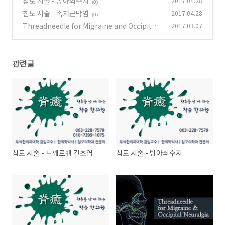
침도 시술 - 방아쇠수지
2017.04.28
(0)
침도 시술 - 족저근막염
2017.04.28
(0)
Threadneedle for Migraine and Occipital
2017.03.07
Neuralgia
(0)
관련글
침도 시술 - 드꿰르벵 건초염
침도 시술 - 방아쇠수지