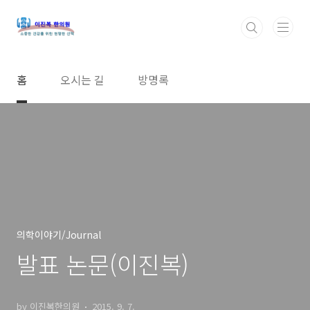
본문 바로가기
홈
오시는 길
방명록
의학이야기/Journal
발표 논문(이진복)
by 이진복한의원
2015. 9. 7.