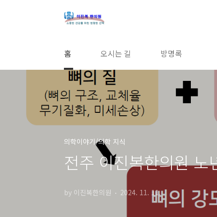
본문 바로가기
홈
오시는 길
방명록
의학이야기/의학 지식
전주 이진복한의원 노
by 이진복한의원
2024. 11. 11.